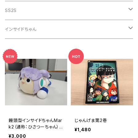
Tシャツ・アパレル
SS2S
キーホルダー
Tシャツ・アパレル
インサイドちゃん
ステッカー・テープ
ステッカー・テープ
インサイドちゃんMark2
ぬいぐるみ
マグカップ・ボトル
マグカップ・ボトル
コースター
マウスパッド
タオル
饅頭型インサイドちゃんMar
じゃんげま第2巻
バッグ
k2（通称：ひさつーちゃん）
¥1,480
ぬいぐるみ
¥3,000