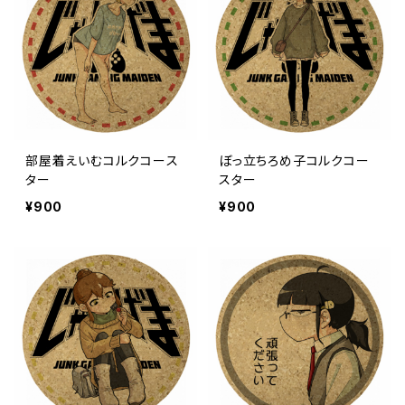
部屋着えいむコルクコース
ぼっ立ちろめ子コルクコー
ター
スター
¥900
¥900