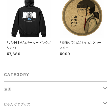
「JANGEMA」パーカー(バックプ
「頑張ってください」コルクコー
リント)
スター
¥7,680
¥900
CATEGORY
漫画
じゃんげま
じゃんげまグッズ